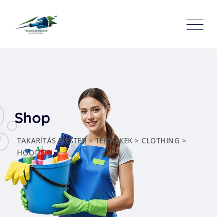
Skip
to
content
Shop
TAKARÍTÁS MESTER
>
TERMÉKEK
>
CLOTHING
>
HOODIES