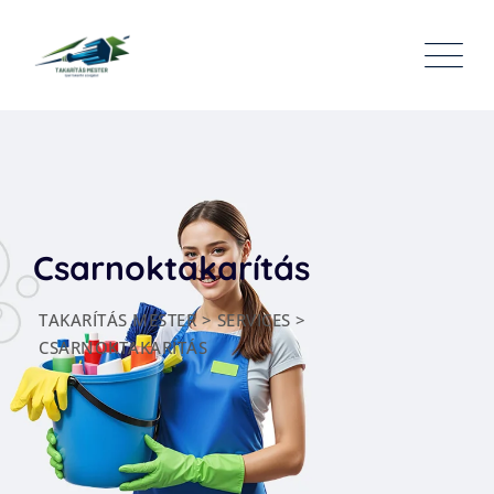
Csarnoktakarítás
TAKARÍTÁS MESTER
>
SERVICES
>
CSARNOKTAKARÍTÁS