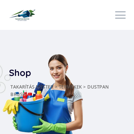
Skip
to
content
Shop
TAKARÍTÁS MESTER
>
TERMÉKEK
>
DUSTPAN
BRUSH