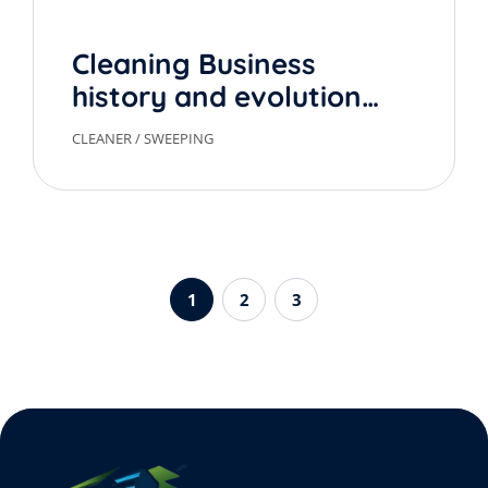
Cleaning Business
history and evolution
over time
CLEANER
/
SWEEPING
1
2
3