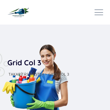
Grid Col 3
TAKARÍTÁS MESTER
>
GRID COL 3