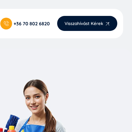
+36 70 802 6820
Visszahívást Kérek